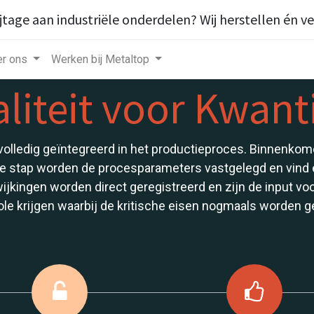
ijtage aan industriële onderdelen? Wij herstellen én v
r ons
Werken bij Metaltop
liteit voor Kwanti
s volledig geïntegreerd in het productieproces. Binnenk
ie stap worden de procesparameters vastgelegd en vind e
ijkingen worden direct geregistreerd en zijn de input vo
ole krijgen waarbij de kritische eisen nogmaals worden 